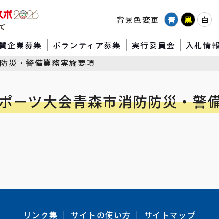
背景色変更
青
黒
白
賛企業募集
ボランティア募集
実行委員会
入札情
防防災・警備業務実施要項
スポーツ大会青森市消防防災・警
リンク集
サイトの使い方
サイトマップ