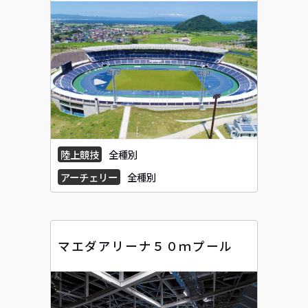
陸上競技
全種別
アーチェリー
全種別
マエダアリーナ５０ｍプール