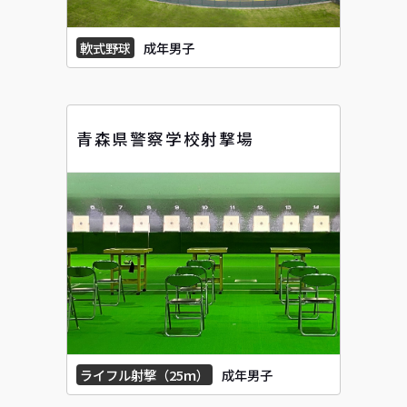
軟式野球
成年男子
青森県警察学校射撃場
ライフル射撃（25ｍ）
成年男子