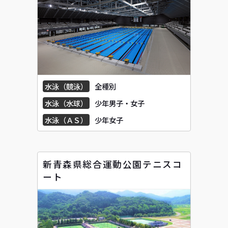
水泳（競泳）
全種別
水泳（水球）
少年男子・女子
水泳（ＡＳ）
少年女子
新青森県総合運動公園テニスコ
ート