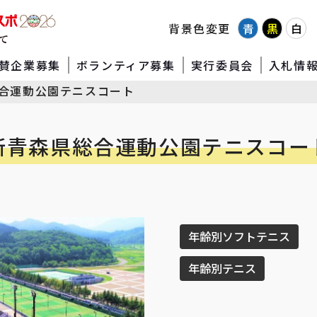
背景色変更
青
黒
白
賛企業募集
ボランティア募集
実行委員会
入札情
合運動公園テニスコート
新青森県総合運動公園テニスコー
年齢別ソフトテニス
年齢別テニス