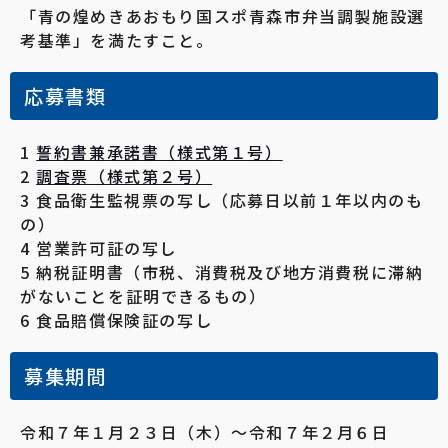
「青の煌めきあおもり国スポ青森市弁当調製施設選
考基準」を満たすこと。
応募書類
1
誓約書兼承諾書（様式第１号）
2
調査票（様式第２号）
3 食品衛生監視票の写し（応募日以前１年以内のも
の）
4 営業許可証の写し
5 納税証明書（市税、消費税及び地方消費税に滞納
がないことを証明できるもの）
6 食品賠償保険証の写し
募集期間
令和７年１月２３日（木）～令和７年２月６日